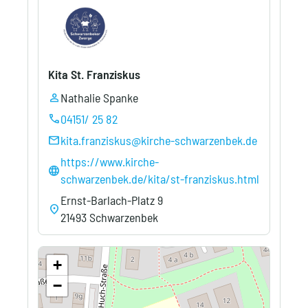
Kita St. Franziskus
Nathalie Spanke
person
04151/ 25 82
call
kita.franziskus@kirche-schwarzenbek.de
mail
https://www.kirche-
language
schwarzenbek.de/kita/st-franziskus.html
Ernst-Barlach-Platz 9
location_on
21493 Schwarzenbek
+
−