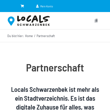
Zum
Mein Konto
Inhalt
springen
Toggle
Navigation
Du bist hier:
Home
Partnerschaft
Kategorien
Eventkalender
Partnerschaft
Jobbörse
NEU
Shop
Locals Schwarzenbek ist mehr als
News
ein Stadtverzeichnis. Es ist das
digitale Zuhause für alles, was
Partner