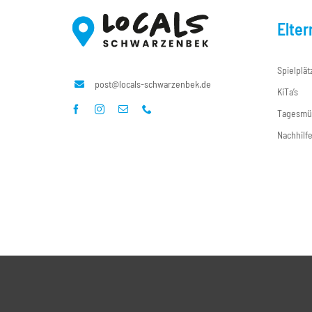
Elter
Spielplät
post@locals-schwarzenbek.de
KiTa’s
Tagesmü
Nachhilf