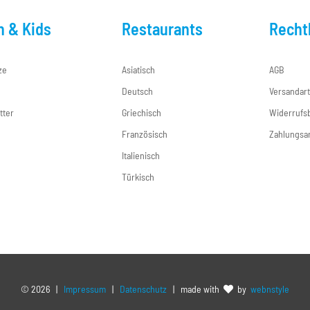
n & Kids
Restaurants
Recht
ze
Asiatisch
AGB
Deutsch
Versandar
tter
Griechisch
Widerrufs
e
Französisch
Zahlungsa
Italienisch
Türkisch
©
2026 |
Impressum
|
Datenschutz
| made with
by
webnstyle