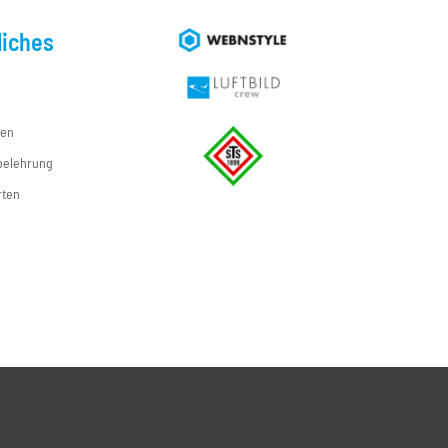
liches
ten
belehrung
rten