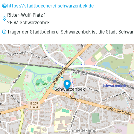
https://stadtbuecherei-schwarzenbek.de
language
Ritter-Wulf-Platz 1
location_on
21493 Schwarzenbek
Träger der Stadtbücherei Schwarzenbek ist die Stadt Schwa
info