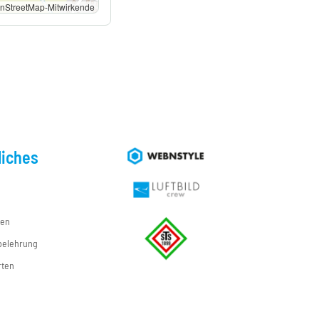
StreetMap-Mitwirkende
liches
ten
belehrung
rten