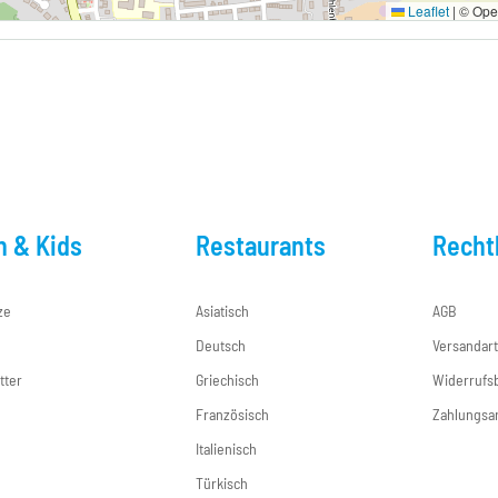
Leaflet
|
© Open
n & Kids
Restaurants
Recht
ze
Asiatisch
AGB
Deutsch
Versandar
tter
Griechisch
Widerrufs
e
Französisch
Zahlungsa
Italienisch
Türkisch