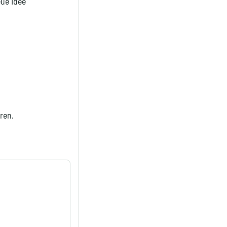
eue Idee
ren.