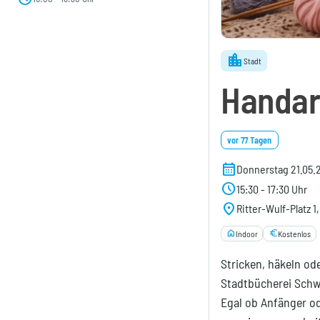
location_city
Stadt
Handar
vor 77 Tagen
calendar_month
Donnerstag 21.05.
schedule
15:30 - 17:30 Uhr
location_on
Ritter-Wulf-Platz 
home
euro
Indoor
Kostenlos
Stricken, häkeln od
Stadtbücherei Schw
Egal ob Anfänger od