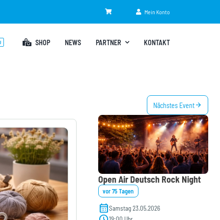
Mein Konto
SHOP
NEWS
PARTNER
KONTAKT
U
arrow_forward
Nächstes Event
Open Air Deutsch Rock Night
vor 75 Tagen
calendar_month
Samstag 23.05.2026
schedule
19:00 Uhr