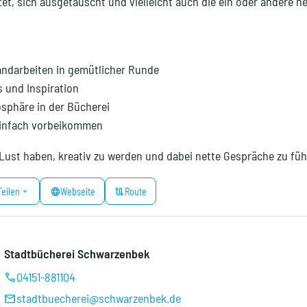
t, sich ausgetauscht und vielleicht auch die ein oder andere n
ndarbeiten in gemütlicher Runde
 und Inspiration
phäre in der Bücherei
 einfach vorbeikommen
ie Lust haben, kreativ zu werden und dabei nette Gespräche zu füh
arrow_drop_down
language
route
Teilen
Webseite
Route
Stadtbücherei Schwarzenbek
04151-881104
call
stadtbuecherei@schwarzenbek.de
mail