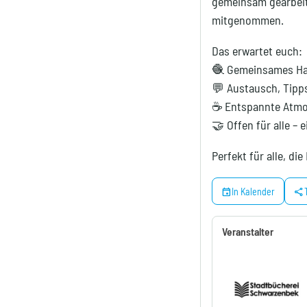
gemeinsam gearbeite
mitgenommen.
Das erwartet euch:
🧶 Gemeinsames Ha
💬 Austausch, Tipps
☕ Entspannte Atmos
🤝 Offen für alle –
Perfekt für alle, d
event
share
In Kalender
Veranstalter