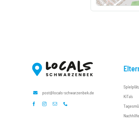
Elter
Spielplät
post@locals-schwarzenbek.de
KiTa’s
Tagesmü
Nachhilf