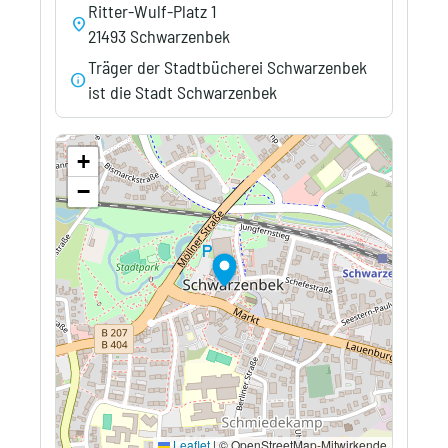
Ritter-Wulf-Platz 1
location_on
21493 Schwarzenbek
Träger der Stadtbücherei Schwarzenbek
info
ist die Stadt Schwarzenbek
+
−
Leaflet
|
© OpenStreetMap-Mitwirkende