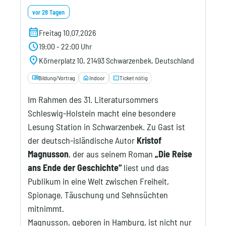
vor 28 Tagen
Kontakt
calendar_month
Freitag 10.07.2026
schedule
19:00 - 22:00 Uhr
location_on
Körnerplatz 10, 21493 Schwarzenbek, Deutschland
menu_book
home
confirmation_number
Bildung/Vortrag
Indoor
Ticket nötig
Im Rahmen des 31. Literatursommers
Schleswig-Holstein macht eine besondere
Lesung Station in Schwarzenbek. Zu Gast ist
der deutsch-isländische Autor
Kristof
Magnusson
, der aus seinem Roman
„Die Reise
ans Ende der Geschichte“
liest und das
Publikum in eine Welt zwischen Freiheit,
Spionage, Täuschung und Sehnsüchten
mitnimmt.
Magnusson, geboren in Hamburg, ist nicht nur