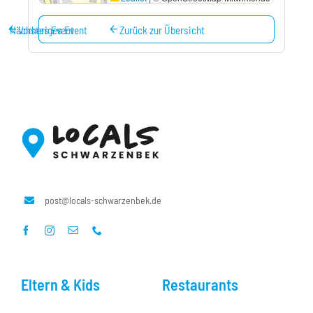
arrow_back
arrow_forward
arrow_back
Nächstes Event
Vorheriges Event
Zurück zur Übersicht
post@locals-schwarzenbek.de
Eltern & Kids
Restaurants