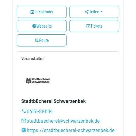
event
share
arrow_drop_down
In Kalender
Teilen
language
confirmation_number
Webseite
Tickets
route
Route
Veranstalter
Stadtbücherei Schwarzenbek
04151-881104
call
stadtbuecherei@schwarzenbek.de
mail
https://stadtbuecherei-schwarzenbek.de
language