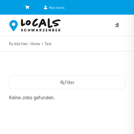
Zum
Mein Konto
Inhalt
springen
Toggle
Navigation
Du bist hier:
Home
Test
Kategorien
Eventkalender
Jobbörse
search
Filter
NEU
Keine Jobs gefunden.
Shop
News
Partner