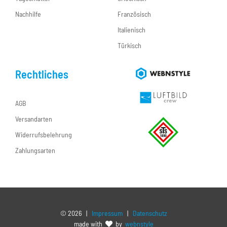
Nachhilfe
Französisch
Italienisch
Türkisch
Rechtliches
AGB
Versandarten
Widerrufsbelehrung
Zahlungsarten
©
2026 |
Impressum
|
Datenschutz
made with
by
webnstyle