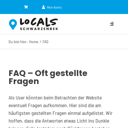
Zum
Mein Konto
Inhalt
springen
Toggle
Navigation
Du bist hier:
Home
FAQ
Kategorien
Eventkalender
FAQ – Oft gestellte
Fragen
Jobbörse
NEU
Shop
Als User könnten beim Betrachten der Website
eventuell Fragen aufkommen. Hier sind die am
News
häufigsten gestellten Fragen einmal aufgelistet. Wir
hoffen, dass die Antworten etwas Licht ins Dunkle
Partner