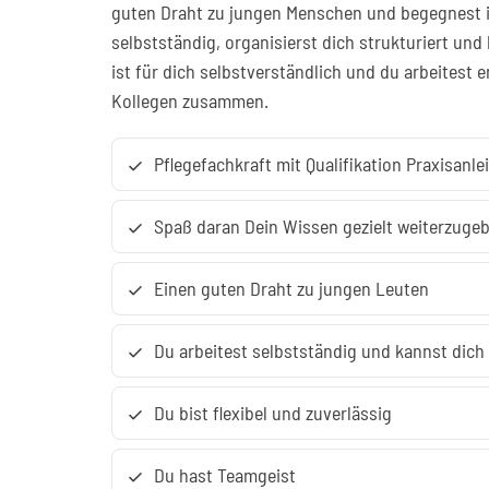
guten Draht zu jungen Menschen und begegnest i
selbstständig, organisierst dich strukturiert und 
ist für dich selbstverständlich und du arbeitest
Kollegen zusammen.
Pflegefachkraft mit Qualifikation Praxisanlei
check
Spaß daran Dein Wissen gezielt weiterzuge
check
Einen guten Draht zu jungen Leuten
check
Du arbeitest selbstständig und kannst dich
check
Du bist flexibel und zuverlässig
check
Du hast Teamgeist
check