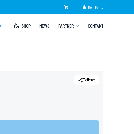
Mein Konto
SHOP
NEWS
PARTNER
KONTAKT
U
share
Teilen
▾