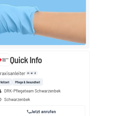
Quick Info
raxisanleiter
m · w · d
Vollzeit
Pflege & Gesundheit
DRK-Pflegeteam Schwarzenbek
ment
Schwarzenbek
on_on
Jetzt anrufen
call