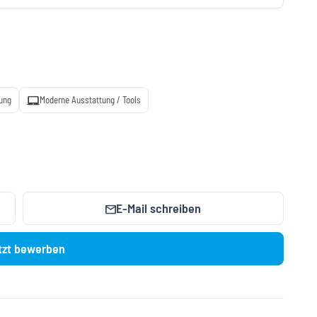
laptop_mac
dung
Moderne Ausstattung / Tools
E-Mail schreiben
mail
tzt bewerben