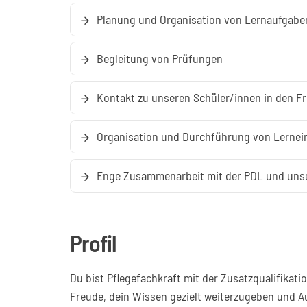
Planung und Organisation von Lernaufgabe
arrow_forward
Begleitung von Prüfungen
arrow_forward
Kontakt zu unseren Schüler/innen in den F
arrow_forward
Organisation und Durchführung von Lernei
arrow_forward
Enge Zusammenarbeit mit der PDL und un
arrow_forward
Profil
Du bist Pflegefachkraft mit der Zusatzqualifikatio
Freude, dein Wissen gezielt weiterzugeben und A