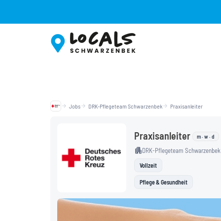
Zum
Inhalt
springen
arrow_forward
Jobs
arrow_forward
DRK-Pflegeteam Schwarzenbek
arrow_forward
Praxisanleiter
Praxisanleiter
m · w · d
apartment
DRK-Pflegeteam Schwarzenbek
Vollzeit
Pflege & Gesundheit