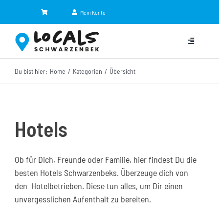
Zum
Mein Konto
Inhalt
springen
Toggle
Navigation
Du bist hier:
Home
Kategorien
Übersicht
Kategorien
Eventkalender
Hotels
Jobbörse
NEU
Ob für Dich, Freunde oder Familie, hier findest Du die
Shop
besten Hotels Schwarzenbeks. Überzeuge dich von
den Hotelbetrieben. Diese tun alles, um Dir einen
News
unvergesslichen Aufenthalt zu bereiten.
Partner