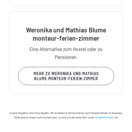
Weronika und Mathias Blume
monteur-ferien-zimmer
Eine Alternative zum Hostel oder zu
Pensionen.
MEHR ZU WERONIKA UND MATHIAS
BLUME MONTEUR-FERIEN-ZIMMER
Unsere Angaben sind ohne Gewähr. Wir erstellen & recherchieren nach bestem Wissen & Gewissen.
Sollte jedoch etwas nicht korrekt sein, so teilt uns das bitte über unser
Kontaktformular
mit.