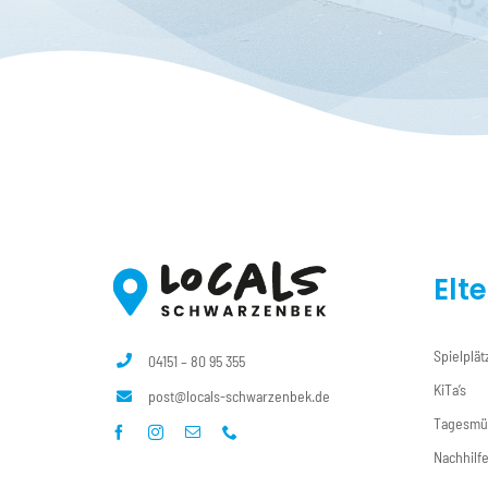
Elt
Spielplät
04151 – 80 95 355
KiTa’s
post@locals-schwarzenbek.de
Tagesmü
Nachhilf