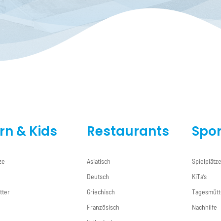
ern & Kids
Restaurants
Spor
ze
Asiatisch
Spielplätz
Deutsch
KiTa’s
tter
Griechisch
Tagesmütt
e
Französisch
Nachhilfe