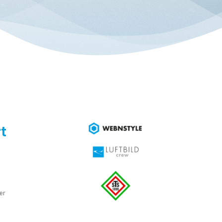
t
e
er