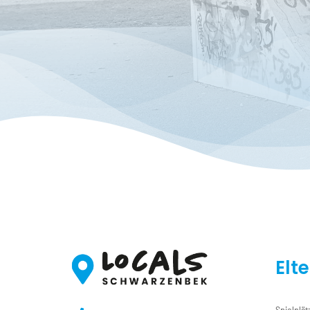
Elt
Spielplät