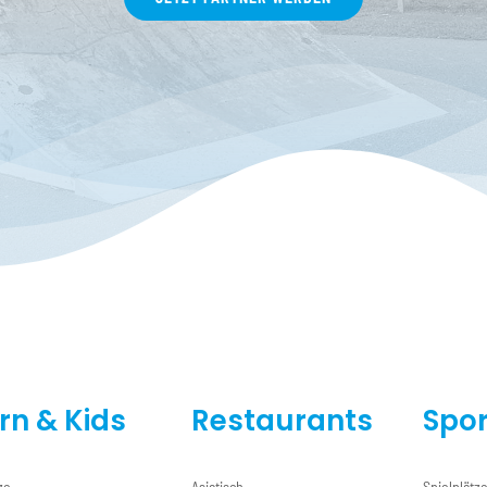
ern & Kids
Restaurants
Spor
ze
Asiatisch
Spielplätz