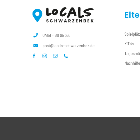
Elt
Spielplät
04151 – 80 95 355
KiTa’s
post@locals-schwarzenbek.de
Tagesmü
Nachhilf