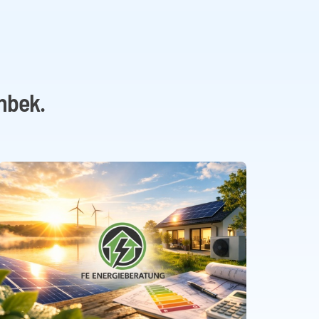
nbek.