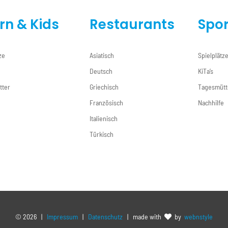
ern & Kids
Restaurants
Spor
ze
Asiatisch
Spielplätz
Deutsch
KiTa’s
tter
Griechisch
Tagesmütt
e
Französisch
Nachhilfe
Italienisch
Türkisch
©
2026 |
Impressum
|
Datenschutz
| made with
by
webnstyle