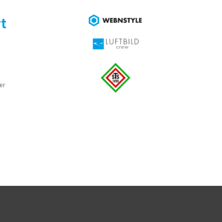
t
e
er