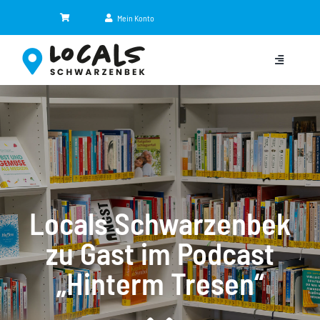
Zum
Mein Konto
Inhalt
springen
Toggle
Navigation
Kategorien
Eventkalender
Jobbörse
NEU
Locals Schwarzenbek
Shop
zu Gast im Podcast
„Hinterm Tresen“
News
Partner