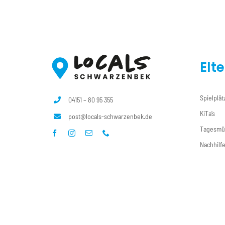
Elt
Spielplät
04151 – 80 95 355
KiTa’s
post@locals-schwarzenbek.de
Tagesmü
Nachhilf