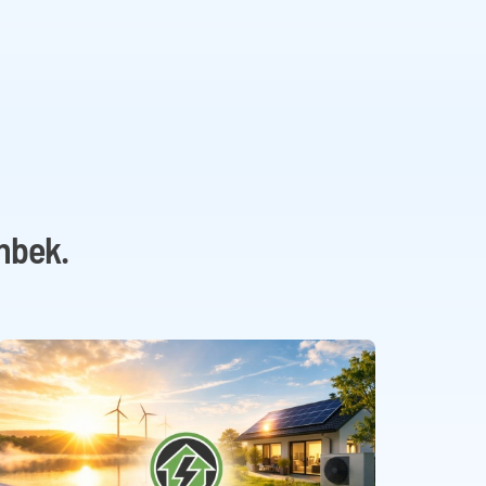
nbek.