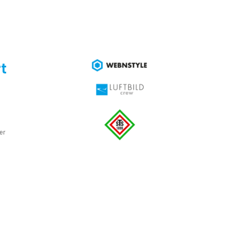
t
e
er