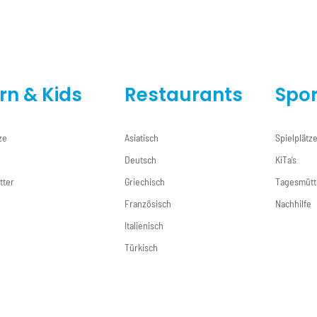
ern & Kids
Restaurants
Spor
ze
Asiatisch
Spielplätz
Deutsch
KiTa’s
tter
Griechisch
Tagesmütt
e
Französisch
Nachhilfe
Italienisch
Türkisch