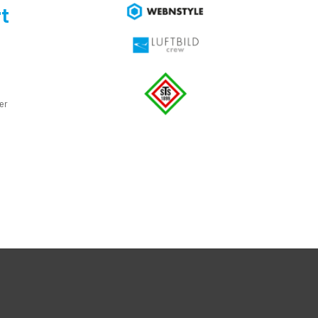
t
e
er