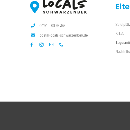
Elt
Spielplät
04151 – 80 95 355
KiTa’s
post@locals-schwarzenbek.de
Tagesmü
Nachhilf