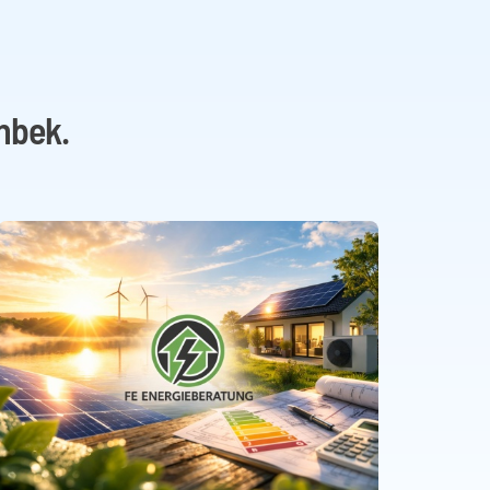
nbek.