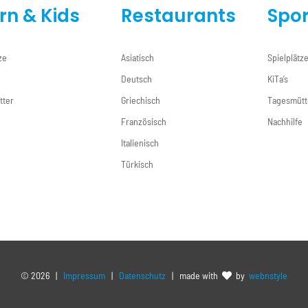
ern & Kids
Restaurants
Spor
ze
Asiatisch
Spielplätz
Deutsch
KiTa’s
tter
Griechisch
Tagesmütt
e
Französisch
Nachhilfe
Italienisch
Türkisch
©
2026 |
Impressum
|
Datenschutz
| made with
by
webnstyle