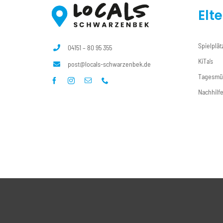
Elt
Spielplät
04151 – 80 95 355
KiTa’s
post@locals-schwarzenbek.de
Tagesmü
Nachhilf