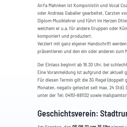
AnYa Mahnken ist Komponistin und Vocal Coac
oder Andreas Gabalier gearbeitet, Carsten vo
Diplom-Musiklehrer und führt im Herzen Otten
welchem er u.a. für andere Gruppen oder Kün
komponiert und produziert.
Verziert mit ganz eigener Handschrift werden
präsentieren und den ein oder anderen zum M
Der Einlass beginnt ab 18.30 Uhr, bei schlech
Eine Voranmeldung ist aufgrund der aktuell 
Für diesen Termin gilt die 3G Regel (doppelt 
Monaten, negativ getestet seit max. 24 Std). 
unter der Tel: 04151-881132 sowie mail@amt
Geschichtsverein: Stadtr
Am Sonntag, den
05.09.21 um 15 Uhr
nimmt u