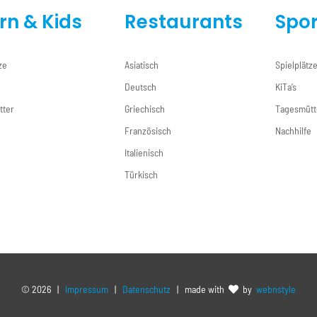
ern & Kids
Restaurants
Spor
ze
Asiatisch
Spielplätz
Deutsch
KiTa’s
tter
Griechisch
Tagesmütt
e
Französisch
Nachhilfe
Italienisch
Türkisch
©
2026 |
Impressum
|
Datenschutz
| made with
by
webnstyle