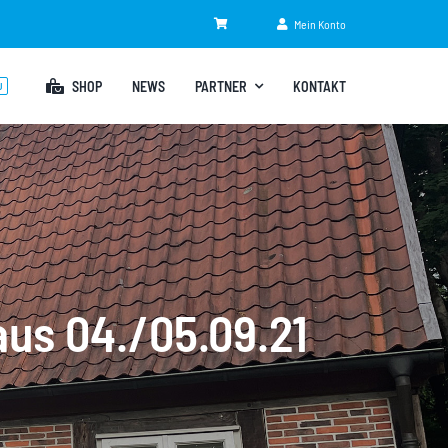
Mein Konto
SHOP
NEWS
PARTNER
KONTAKT
U
s 04./05.09.21