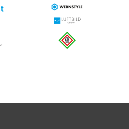
t
e
er