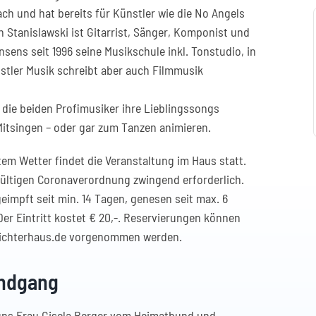
h und hat bereits für Künstler wie die No Angels
n Stanislawski ist Gitarrist, Sänger, Komponist und
sens seit 1996 seine Musikschule inkl. Tonstudio, in
stler Musik schreibt aber auch Filmmusik
 die beiden Profimusiker ihre Lieblingssongs
itsingen – oder gar zum Tanzen animieren.
tem Wetter findet die Veranstaltung im Haus statt.
gültigen Coronaverordnung zwingend erforderlich.
geimpft seit min. 14 Tagen, genesen seit max. 6
Der Eintritt kostet € 20,-. Reservierungen können
srichterhaus.de vorgenommen werden.
undgang
ns Frau Gisela Berger vom Heimatbund und