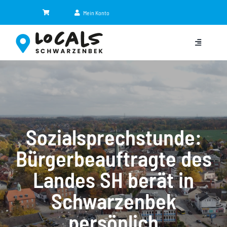
Zum
Mein Konto
Inhalt
springen
Toggle
Navigation
Kategorien
Eventkalender
Sozialsprechstunde:
Jobbörse
NEU
Bürgerbeauftragte des
Shop
Landes SH berät in
Schwarzenbek
News
persönlich
Partner