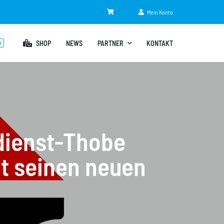
Mein Konto
SHOP
NEWS
PARTNER
KONTAKT
U
dienst-Thobe
t seinen neuen