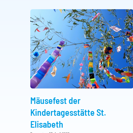
Mäusefest der
Kindertagesstätte St.
Elisabeth