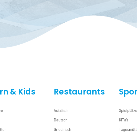
ern & Kids
Restaurants
Spor
ze
Asiatisch
Spielplätz
Deutsch
KiTa’s
tter
Griechisch
Tagesmütt