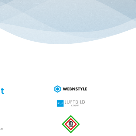
t
e
er