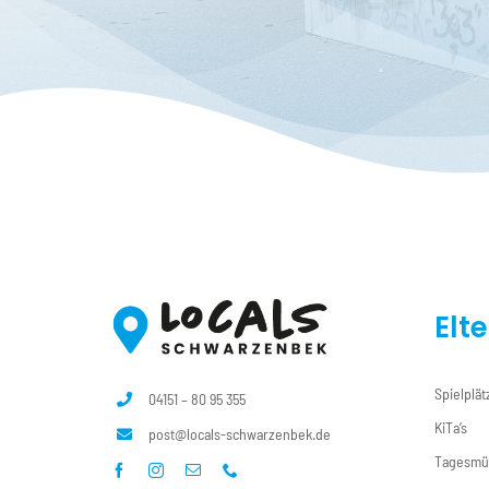
Elt
Spielplät
04151 – 80 95 355
KiTa’s
post@locals-schwarzenbek.de
Tagesmü