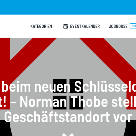
KATEGORIEN
EVENTKALENDER
JOBBÖRSE
NE
beim neuen Schlüssel
! – Norman Thobe stell
Geschäftstandort vor