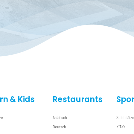
ern & Kids
Restaurants
Spor
ze
Asiatisch
Spielplätz
Deutsch
KiTa’s