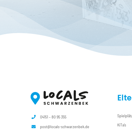
Elt
Spielplät
04151 – 80 95 355
KiTa’s
post@locals-schwarzenbek.de