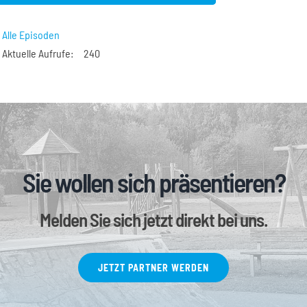
r
Hoch/Runter
benutzen,
Alle Episoden
um
Aktuelle Aufrufe:
240
die
Lautstärke
zu
regeln.
Sie wollen sich präsentieren?
Melden Sie sich jetzt direkt bei uns.
JETZT PARTNER WERDEN