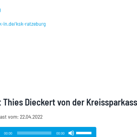
g
-in.de/ksk-ratzeburg
t Thies Dieckert von der Kreisspark
ast vom: 22.04.2022
o-
Pfeiltasten
00:00
00:00