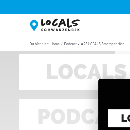
Zum
Inhalt
springen
Du bist hier:
Home
Podcast
#25 LOCALS Stadtgespräch