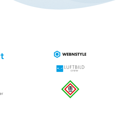
t
e
er