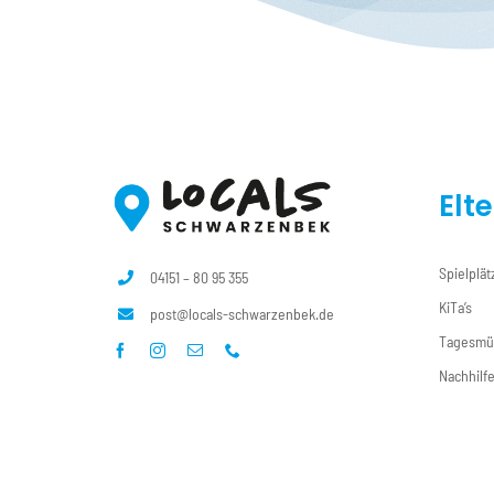
Elt
Spielplät
04151 – 80 95 355
KiTa’s
post@locals-schwarzenbek.de
Tagesmü
Nachhilf