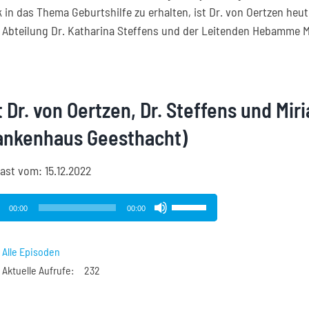
in das Thema Geburtshilfe zu erhalten, ist Dr. von Oertzen heute
r Abteilung Dr. Katharina Steffens und der Leitenden Hebamme M
t Dr. von Oertzen, Dr. Steffens und Mi
ankenhaus Geesthacht)
ast vom: 15.12.2022
o-
Pfeiltasten
00:00
00:00
r
Hoch/Runter
benutzen,
Alle Episoden
um
Aktuelle Aufrufe:
232
die
Lautstärke