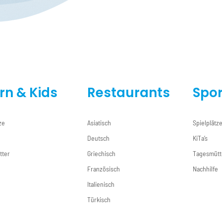
ern & Kids
Restaurants
Spor
ze
Asiatisch
Spielplätz
Deutsch
KiTa’s
tter
Griechisch
Tagesmütt
e
Französisch
Nachhilfe
Italienisch
Türkisch