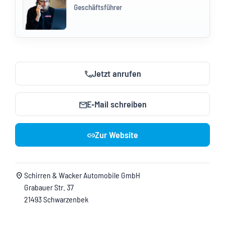
Geschäftsführer
Jetzt anrufen
call
E‑Mail schreiben
mail
Zur Website
link
Schirren & Wacker Automobile GmbH
location_on
Grabauer Str. 37
21493 Schwarzenbek