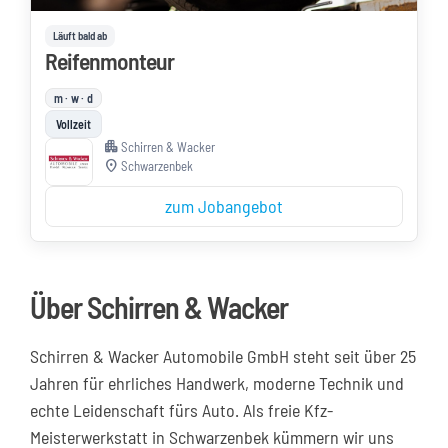
Läuft bald ab
Reifenmonteur
m · w · d
Vollzeit
apartment
Schirren & Wacker
location_on
Schwarzenbek
zum Jobangebot
Über Schirren & Wacker
Schirren & Wacker Automobile GmbH steht seit über 25
Jahren für ehrliches Handwerk, moderne Technik und
echte Leidenschaft fürs Auto. Als freie Kfz-
Meisterwerkstatt in Schwarzenbek kümmern wir uns