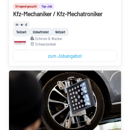
Dringend gesucht
Top-Job
Kfz-Mechaniker / Kfz-Mechatroniker
m · w · d
Teilzeit
Unbefristet
Vollzeit
apartment
Schirren & Wacker
location_on
Schwarzenbek
zum Jobangebot