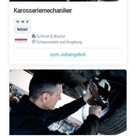
Karosseriemechaniker
m · w · d
Vollzeit
apartment
Schirren & Wacker
location_on
Schwarzenbek und Umgebung
zum Jobangebot