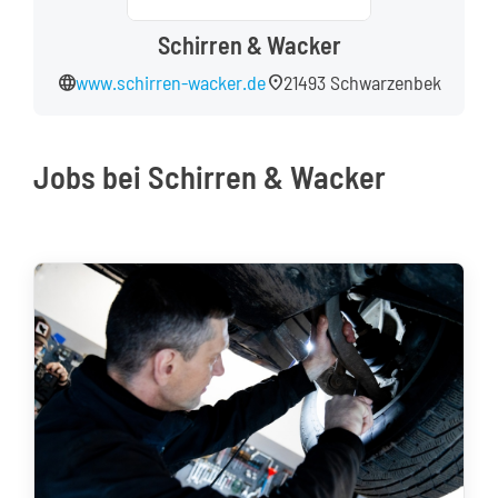
Schirren & Wacker
Kontakt
language
location_on
www.schirren-wacker.de
21493 Schwarzenbek
Jobs bei Schirren & Wacker