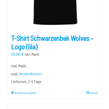
gewählt
werden
T-Shirt Schwarzenbek Wolves –
Logo (lila)
24,90
€
inkl. MwSt.
inkl. MwSt.
zzgl.
Versandkosten
Lieferzeit:
2-5 Tage
Dieses
Ausführung wählen
Details
Produkt
weist