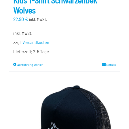
Wolves
22,90
€
inkl. MwSt.
inkl. MwSt.
zzgl.
Versandkosten
Lieferzeit:
2-5 Tage
Dieses
Ausführung wählen
Details
Produkt
weist
mehrere
Varianten
auf.
Die
Optionen
können