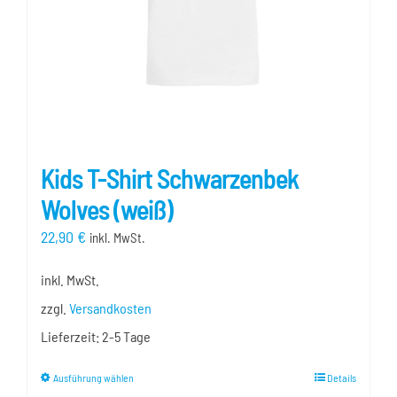
der
Produktseite
gewählt
werden
Kids T-Shirt Schwarzenbek
Wolves (weiß)
22,90
€
inkl. MwSt.
inkl. MwSt.
zzgl.
Versandkosten
Lieferzeit:
2-5 Tage
Dieses
Ausführung wählen
Details