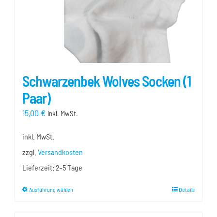
gewählt
werden
Schwarzenbek Wolves Socken (1
Paar)
15,00
€
inkl. MwSt.
inkl. MwSt.
zzgl.
Versandkosten
Lieferzeit:
2-5 Tage
Dieses
Ausführung wählen
Details
Produkt