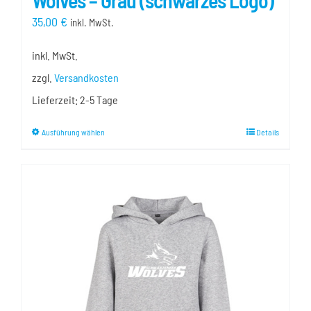
Wolves – Grau (schwarzes Logo)
35,00
€
inkl. MwSt.
inkl. MwSt.
zzgl.
Versandkosten
Lieferzeit:
2-5 Tage
Dieses
Ausführung wählen
Details
Produkt
weist
mehrere
Varianten
auf.
Die
Optionen
können
auf