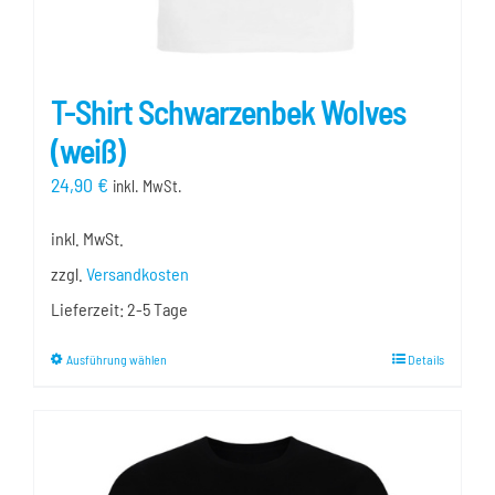
T-Shirt Schwarzenbek Wolves
(weiß)
24,90
€
inkl. MwSt.
inkl. MwSt.
zzgl.
Versandkosten
Lieferzeit:
2-5 Tage
Dieses
Ausführung wählen
Details
Produkt
weist
mehrere
Varianten