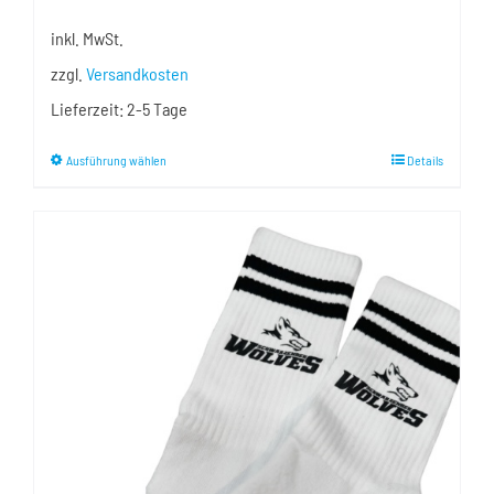
inkl. MwSt.
zzgl.
Versandkosten
Lieferzeit:
2-5 Tage
Dieses
Ausführung wählen
Details
Produkt
weist
mehrere
Varianten
auf.
Die
Optionen
können
auf
der
Produktseite