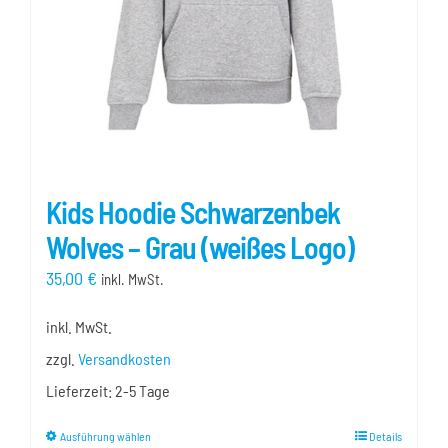
der
Produktseite
gewählt
werden
Kids Hoodie Schwarzenbek
Wolves – Grau (weißes Logo)
35,00
€
inkl. MwSt.
inkl. MwSt.
zzgl.
Versandkosten
Lieferzeit:
2-5 Tage
Dieses
Ausführung wählen
Details