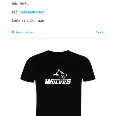
inkl. MwSt.
zzgl.
Versandkosten
Lieferzeit:
2-5 Tage
Dieses
Select options
Details
Produkt
weist
mehrere
Varianten
auf.
Die
Optionen
können
auf
der
Produktseite