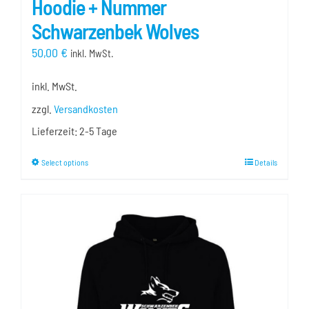
Hoodie + Nummer
Schwarzenbek Wolves
50,00
€
inkl. MwSt.
inkl. MwSt.
zzgl.
Versandkosten
Lieferzeit:
2-5 Tage
Dieses
Select options
Details
Produkt
weist
mehrere
Varianten
auf.
Die
Optionen