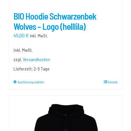
BIO Hoodie Schwarzenbek
Wolves – Logo (helllila)
45,00
€
inkl. MwSt.
inkl. MwSt.
zzgl.
Versandkosten
Lieferzeit:
2-5 Tage
Dieses
Ausführung wählen
Details
Produkt
weist
mehrere
Varianten
auf.
Die