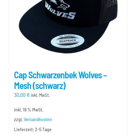
auf
der
Produktseite
gewählt
werden
Cap Schwarzenbek Wolves –
Mesh (schwarz)
30,00
€
inkl. MwSt.
inkl. 19 % MwSt.
zzgl.
Versandkosten
Lieferzeit:
2-5 Tage