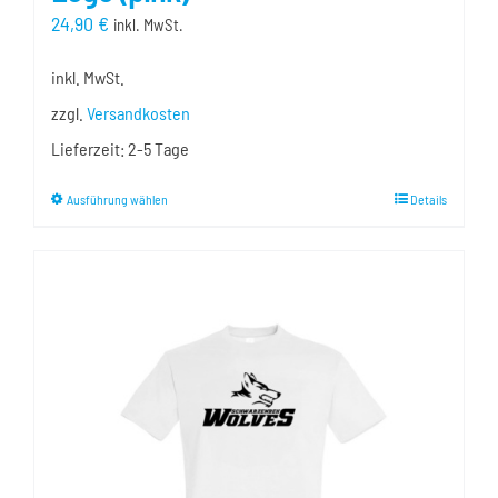
24,90
€
inkl. MwSt.
inkl. MwSt.
zzgl.
Versandkosten
Lieferzeit:
2-5 Tage
Dieses
Ausführung wählen
Details
Produkt
weist
mehrere
Varianten
auf.
Die
Optionen
können
auf