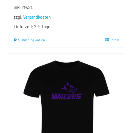
inkl. MwSt.
zzgl.
Versandkosten
Lieferzeit:
2-5 Tage
Dieses
Ausführung wählen
Details
Produkt
weist
mehrere
Varianten
auf.
Die
Optionen
können
auf
der
Produktseite