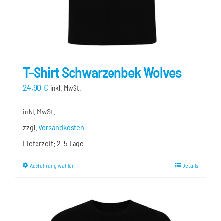
gewählt
werden
T-Shirt Schwarzenbek Wolves
24,90
€
inkl. MwSt.
inkl. MwSt.
zzgl.
Versandkosten
Lieferzeit:
2-5 Tage
Dieses
Ausführung wählen
Details
Produkt
weist
mehrere
Varianten