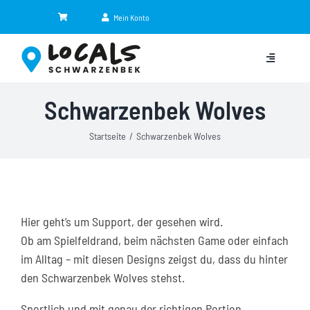
Zum
Mein Konto
Inhalt
springen
Toggle
Navigation
Schwarzenbek Wolves
Kategorien
Startseite
Schwarzenbek Wolves
Eventkalender
Jobbörse
NEU
Hier geht’s um Support, der gesehen wird.
Shop
Ob am Spielfeldrand, beim nächsten Game oder einfach
im Alltag – mit diesen Designs zeigst du, dass du hinter
News
den Schwarzenbek Wolves stehst.
Partner
Sportlich und mit genau der richtigen Portion