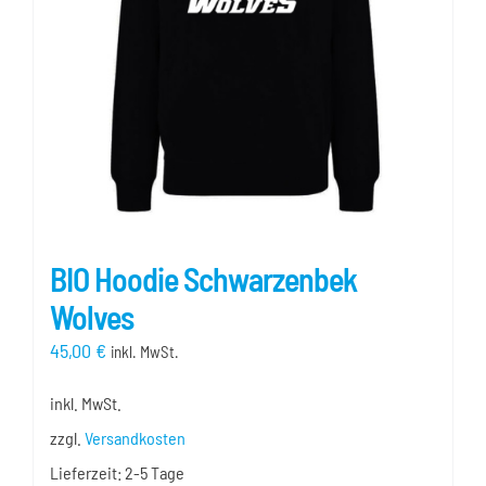
können
auf
der
Produktseite
gewählt
werden
BIO Hoodie Schwarzenbek
Wolves
45,00
€
inkl. MwSt.
inkl. MwSt.
zzgl.
Versandkosten
Lieferzeit:
2-5 Tage