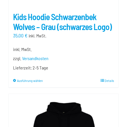
Kids Hoodie Schwarzenbek
Wolves – Grau (schwarzes Logo)
35,00
€
inkl. MwSt.
inkl. MwSt.
zzgl.
Versandkosten
Lieferzeit:
2-5 Tage
Dieses
Ausführung wählen
Details
Produkt
weist
mehrere
Varianten
auf.