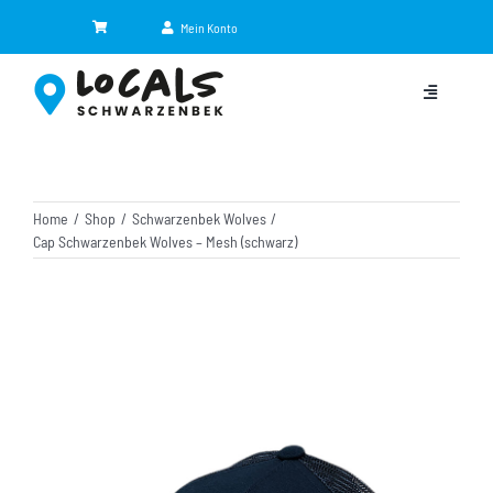
Zum
Mein Konto
Inhalt
springen
Toggle
Navigation
Kategorien
Home
Shop
Schwarzenbek Wolves
Eventkalender
Cap Schwarzenbek Wolves – Mesh (schwarz)
Jobbörse
NEU
Shop
News
Partner